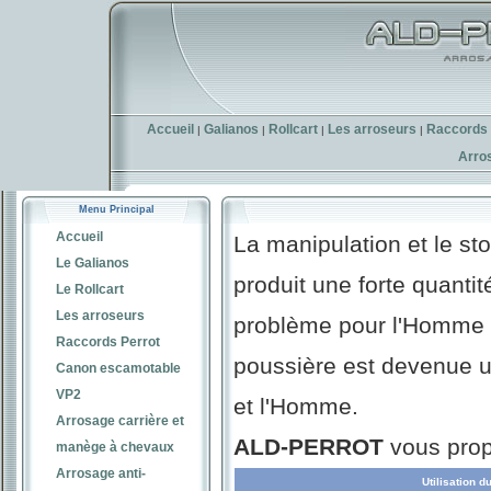
Accueil
Galianos
Rollcart
Les arroseurs
Raccords 
|
|
|
|
Arro
Menu Principal
Accueil
La manipulation et le st
Le Galianos
produit une forte quanti
Le Rollcart
Les arroseurs
problème pour l'Homme et
Raccords Perrot
poussière est devenue u
Canon escamotable
VP2
et l'Homme.
Arrosage carrière et
ALD-PERROT
vous prop
manège à chevaux
Arrosage anti-
Utilisation 