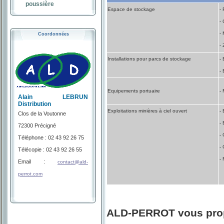
poussière
Espace de stockage
-
-
-
Coordonnées
- 
Installations pour parcs de stockage
-
-
Equipements portuaire
-
Alain LEBRUN
Distribution
Exploitations minières à ciel ouvert
- 
Clos de la Voutonne
-
72300 Précigné
- 
Téléphone : 02 43 92 26 75
- 
Télécopie : 02 43 92 26 55
-
Email :
contact@ald-
perrot.com
ALD-PERROT vous prop